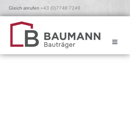
Skip
Gleich anrufen
+43 (0)7748 7249
to
content
Toggle
Naviga
Home
Baumann verkauft
Team
Aktuelles